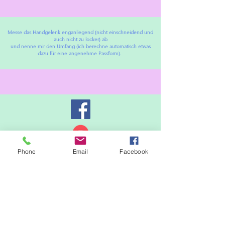
Messe das Handgelenk enganliegend (nicht einschneidend und
auch nicht zu locker) ab
und nenne mir den Umfang (ich berechne automatisch etwas
dazu für eine angenehme Passform).
Phone
Email
Facebook
Alle angegebenen Preise sind Endpreise
zuzüglich evtl. Versandkosten.
Gemäß § 19 UStG wird keine Umsatzsteuer
erhoben und folglich nicht ausgewiesen