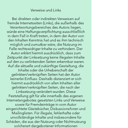
Verweise und Links
Bei direkten oder indirekten Verweisen auf
fremde Internetseiten (Links), die außerhalb des
Verantwortungsbereiches des Autors liegen,
würde eine Haftungsverpflichtung ausschließlich
in dem Fall in Kraft treten, in dem der Autor von
den Inhalten Kenntnis hat und es ihm technisch
möglich und zumutbar wäre, die Nutzung im
Falle rechtswidriger Inhalte zu verhindern. Der
Autor erklärt hiermit ausdrücklich, dass zum
Zeitpunkt der Linksetzung keine illegalen Inhalte
auf den zu verlinkenden Seiten erkennbar waren.
Auf die aktuelle und zukünftige Gestaltung, die
Inhalte oder die Urheberschaft der
gelinkten/verknüpften Seiten hat der Autor
keinerlei Einfluss. Deshalb distanziert er sich
hiermit ausdrücklich von allen Inhalten aller
gelinkten/verknüpften Seiten, die nach der
Linksetzung verändert wurden. Diese
Feststellung gilt für alle innerhalb des eigenen
Internetangebotes gesetzten Links und Verweise
sowie für Fremdeinträge in vom Autor
eingerichtete Gästebücher, Diskussionsforen und
Mailinglisten. Für illegale, fehlerhafte oder
unvollständige Inhalte und insbesondere für
Schäden, die aus der Nutzung oder Nichtnutzung
solcherart dargebotener Informationen