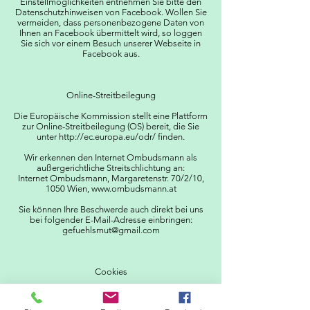
Einstellmöglichkeiten entnehmen Sie bitte den
Datenschutzhinweisen von Facebook. Wollen Sie
vermeiden, dass personenbezogene Daten von
Ihnen an Facebook übermittelt wird, so loggen
Sie sich vor einem Besuch unserer Webseite in
Facebook aus.
Online-Streitbeilegung
Die Europäische Kommission stellt eine Plattform
zur Online-Streitbeilegung (OS) bereit, die Sie
unter http://ec.europa.eu/odr/ finden.
Wir erkennen den Internet Ombudsmann als
außergerichtliche Streitschlichtung an:
Internet Ombudsmann, Margaretenstr. 70/2/10,
1050 Wien,
www.ombudsmann.at
Sie können Ihre Beschwerde auch direkt bei uns
bei folgender E-Mail-Adresse einbringen:
gefuehlsmut@gmail.com
Cookies
Bei Cookies handelt es sich um Dateien, die auf
der lokalen Festplatte Ihres Computers angelegt